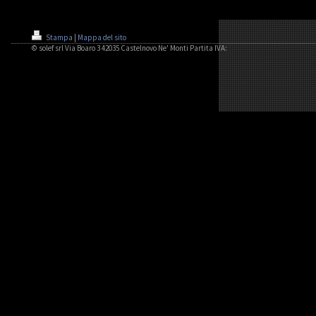
Stampa
|
Mappa del sito
© solef srl Via Boaro 3 42035 Castelnovo Ne' Monti Partita IVA: