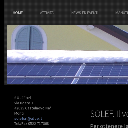
HOME
ATTIVITA'
NEWS ED EVENTI
MANUT
SOLEF srl
Via Boaro 3
42035 Castelnovo Ne'
SOLEF. Il v
Monti
solefsrl@alice.it
Tel./Fax 0522 717068
Per ottenere l